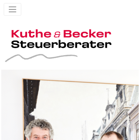
„Unser Ziel ist es, Ihre
Steuerlast zu optimieren
und einen wertvollen
Beitrag zum Erreichen
Ihrer finanziellen Ziele zu
leisten.“