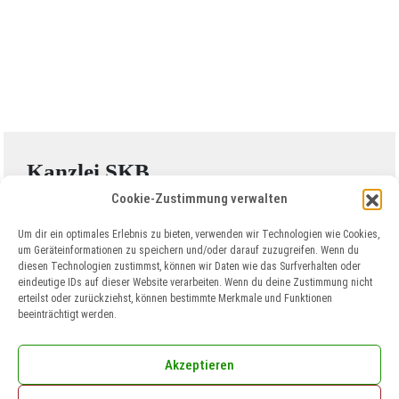
Kanzlei SKB
Cookie-Zustimmung verwalten
SKB Rheinland Steuerberatungsgesellschaft mbh
Geschäftsführerin: Frau Dipl-Kffr.
Um dir ein optimales Erlebnis zu bieten, verwenden wir Technologien wie Cookies,
Stefanie-Maria Sültenfuß
um Geräteinformationen zu speichern und/oder darauf zuzugreifen. Wenn du
Kronprinzenstraße 8
diesen Technologien zustimmst, können wir Daten wie das Surfverhalten oder
53721 Siegburg
eindeutige IDs auf dieser Website verarbeiten. Wenn du deine Zustimmung nicht
erteilst oder zurückziehst, können bestimmte Merkmale und Funktionen
Telefon: +49 2241 650 99
beeinträchtigt werden.
Telefax: +49 2241 690 80
Bürozeiten:
Akzeptieren
Montag bis Donnerstag: 9–17 Uhr
Freitag: 9–14 Uhr